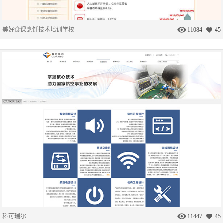
美好食课烹饪技术培训学校
11084
45
科可瑞尔
11447
45