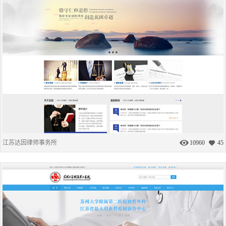
江苏达因律师事务所
10960
45