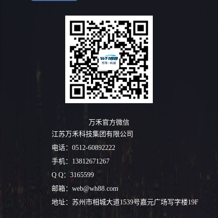
万禾官方微信
江苏万禾科技集团有限公司
电话：0512-60892222
手机：13812671267
Q Q：3165599
邮箱：web@wh88.com
地址：
苏州市相城大道1539号嘉元广场写字楼19F