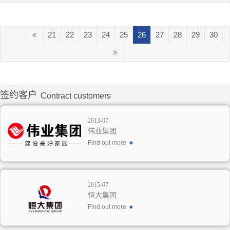
21
22
23
24
25
26
27
28
29
30
签约客户
Contract customers
2013-07
伟业集团
Find out more
2015-07
恒大集团
Find out more