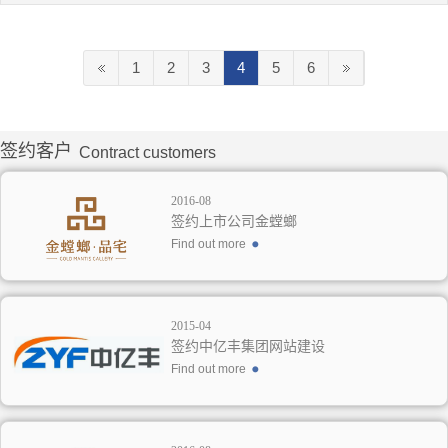
1
2
3
4
5
6
签约客户
Contract customers
2016-08
签约上市公司金螳螂
Find out more
2015-04
签约中亿丰集团网站建设
Find out more