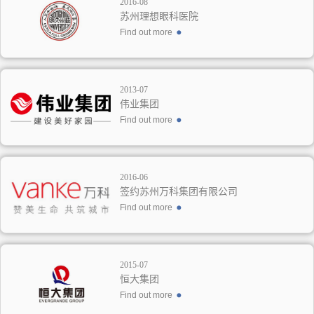
2016-08
苏州理想眼科医院
Find out more
2013-07
伟业集团
Find out more
2016-06
签约苏州万科集团有限公司
Find out more
2015-07
恒大集团
Find out more