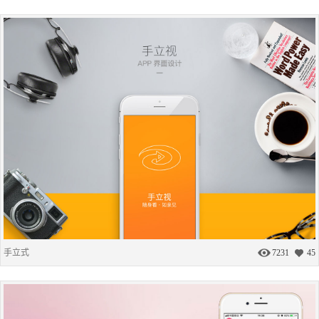
手立式
7231
45