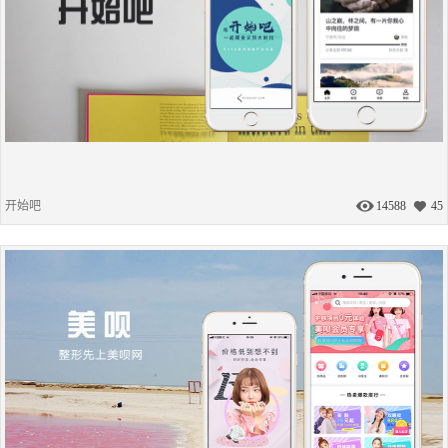
开始吧
14588
45