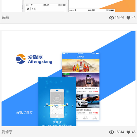
茉莉
15466
45
爱蜂享
15814
45