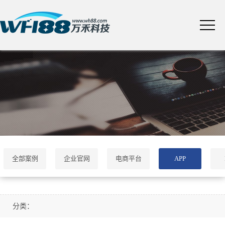
全部案例
企业官网
电商平台
APP
分类：