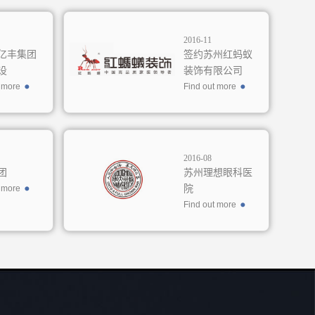
2016-11
亿丰集团
签约苏州红蚂蚁
设
装饰有限公司
t more
Find out more
2016-08
团
苏州理想眼科医
t more
院
Find out more