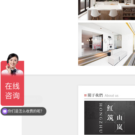
现在有优惠活动么？