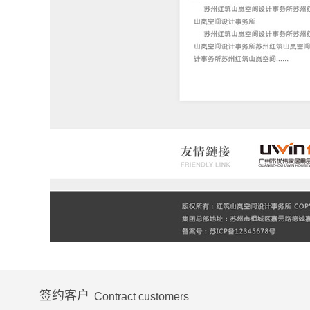
签约客户
Contract customers