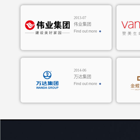
2013-07
伟业集团
Find out more
2014-06
万达集团
Find out more