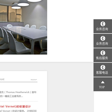
业务咨询
业务咨询
售后服务
客服电话
TOP