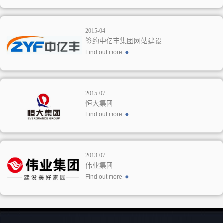
2015-04
签约中亿丰集团网站建设
Find out more
2015-07
恒大集团
Find out more
2013-07
伟业集团
Find out more