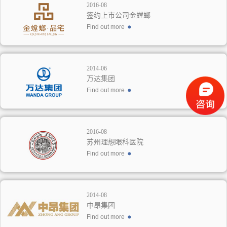
2016-08
签约上市公司金螳螂
Find out more
2014-06
万达集团
Find out more
2016-08
苏州理想眼科医院
Find out more
2014-08
中昂集团
Find out more