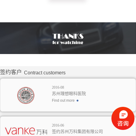
签约客户
Contract customers
2016-08
苏州理想眼科医院
Find out more
2016-06
签约苏州万科集团有限公司