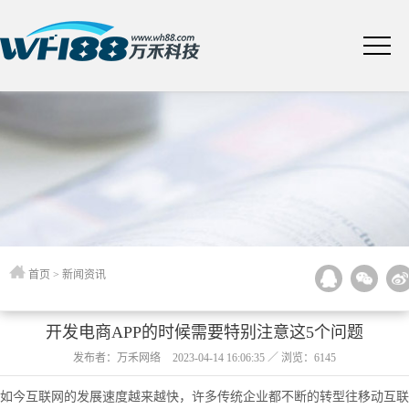
首页
>
新闻资讯
开发电商APP的时候需要特别注意这5个问题
发布者：万禾网络
2023-04-14 16:06:35 ／ 浏览：6145
如今互联网的发展速度越来越快，许多传统企业都不断的转型往移动互联