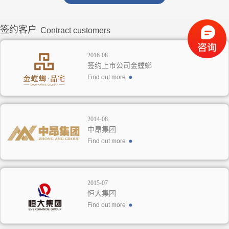
签约客户
Contract customers
2016-08
签约上市公司金螳螂
Find out more
2014-08
中昂集团
Find out more
2015-07
恒大集团
Find out more