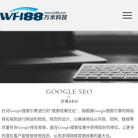
针对Google搜索引擎进行的“搜索结果优化”，指根据Google搜索引擎的网站
排名规则进行网站的规划，网页的设计，以确保网站从内容、结构、链接等
尽量符合Google排名规律，能在Google搜索结果中获得较好的排位，让更多
的潜在客户能够很快地找到，从而求得网络营销效果的最大化。