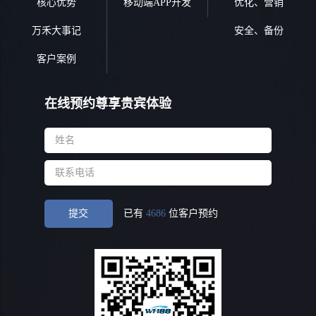
核心优势
移动端APP开发
优化、营销
万禾大事记
安全、备份
客户案例
在线预约尊享贵宾体验
提交
已有
4686
位客户预约