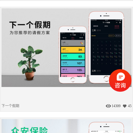
下一个假期
14309
45