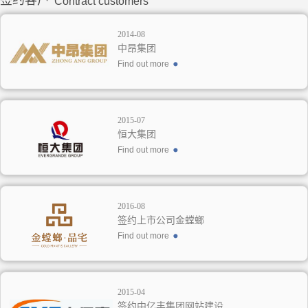
签约客户
Contract customers
2014-08
中昂集团
Find out more
2015-07
恒大集团
Find out more
2016-08
签约上市公司金螳螂
Find out more
2015-04
签约中亿丰集团网站建设