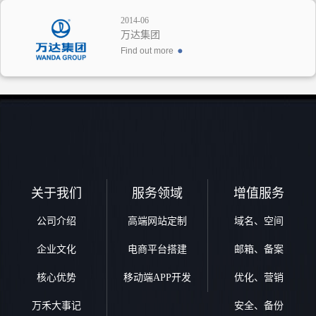
2014-06
万达集团
Find out more
关于我们
服务领域
增值服务
公司介绍
高端网站定制
域名、空间
企业文化
电商平台搭建
邮箱、备案
核心优势
移动端APP开发
优化、营销
万禾大事记
安全、备份