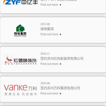
Find out more
2015-06
绿地集团
Find out more
2016-11
签约苏州红蚂蚁装饰有限公司
Find out more
2016-06
签约苏州万科集团有限公司
Find out more