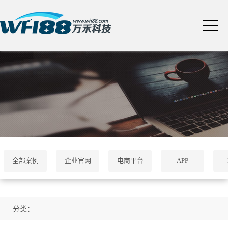
全部案例
企业官网
电商平台
APP
分类：