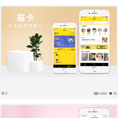
猫卡
12442
45