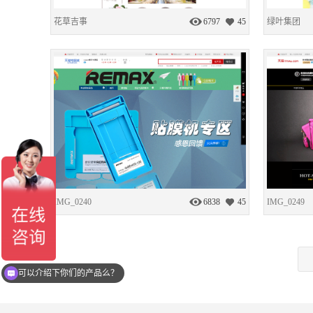
花草吉事
6797
45
绿叶集团
IMG_0240
6838
45
IMG_0249
你们是怎么收费的呢？
可以介绍下你们的产品么？