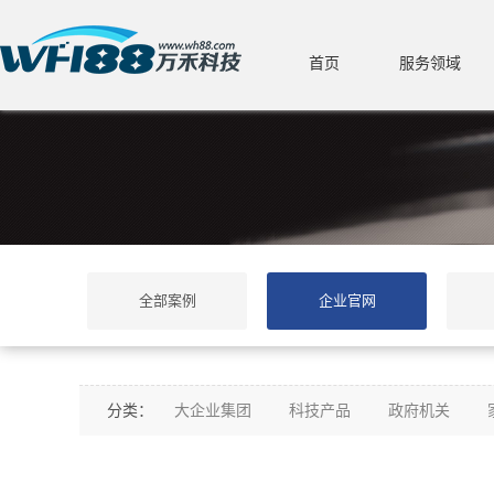
首页
服务领域
全部案例
企业官网
分类：
大企业集团
科技产品
政府机关