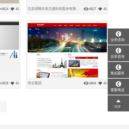
6824
45
北京绿畅共享交通科技股份有限公司
6827
45
业务咨询
业务咨询
售后服务
6858
45
伟业集团
6864
45
客服电话
TOP