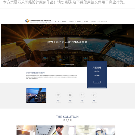
本方案属万禾网络设计原创作品！请勿盗链,及下载使用该文件用于商业行为。