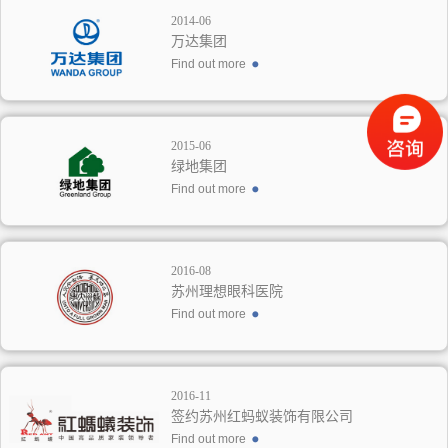
2014-06
万达集团
Find out more
2015-06
绿地集团
Find out more
2016-08
苏州理想眼科医院
Find out more
2016-11
签约苏州红蚂蚁装饰有限公司
Find out more