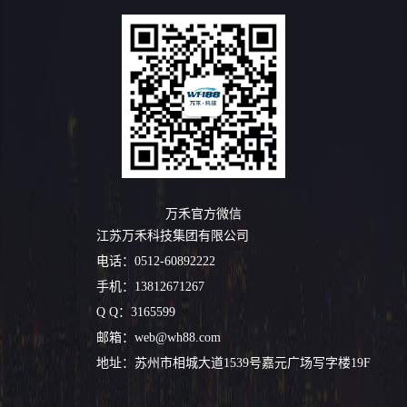
万禾官方微信
江苏万禾科技集团有限公司
电话：0512-60892222
手机：13812671267
Q Q：3165599
邮箱：web@wh88.com
地址：
苏州市相城大道1539号嘉元广场写字楼19F