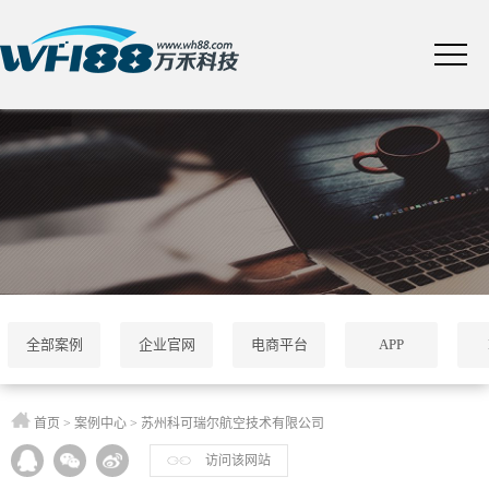
全部案例
企业官网
电商平台
APP
首页
>
案例中心
>
苏州科可瑞尔航空技术有限公司
访问该网站