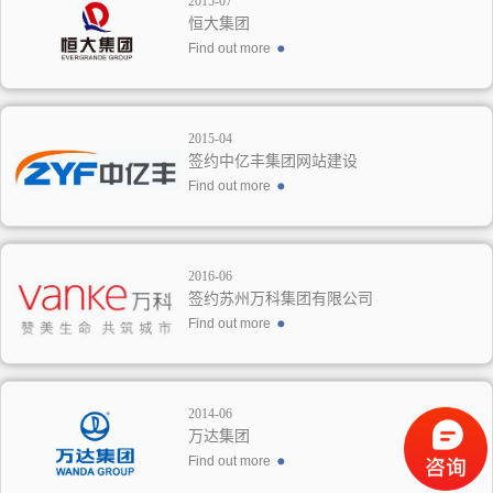
2015-07
恒大集团
Find out more
2015-04
签约中亿丰集团网站建设
Find out more
2016-06
签约苏州万科集团有限公司
Find out more
2014-06
万达集团
Find out more