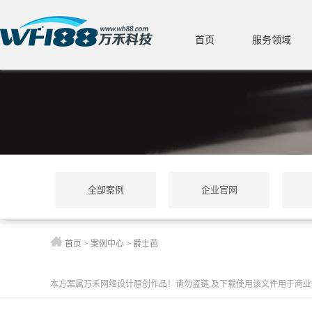
首页
服务领域
全部案例
企业官网
首页
>
案例中心
>
爵士芭
本方案属万禾网络设计原创作品！请勿盗链,及下载使用该文件用于商业